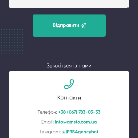
Відправити
Зв'яжіться із нами
Контакти
Телефон:
+38 (067) 783-03-33
Email:
info@amsfo.com.ua
Telegram:
@IFRSAgencybot