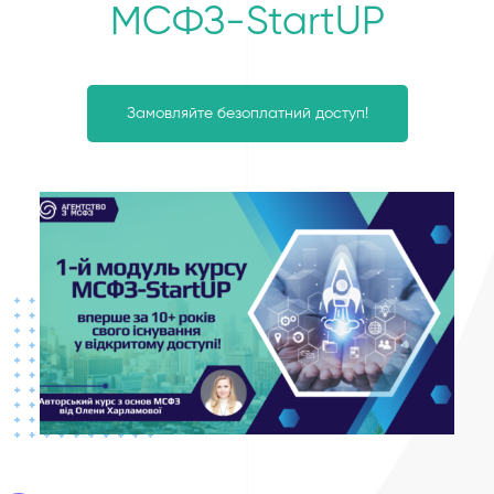
МСФЗ-StartUP
Замовляйте безоплатний доступ!