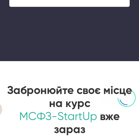
Забронюйте своє місце
на курс
МСФЗ-StartUp
вже
зараз