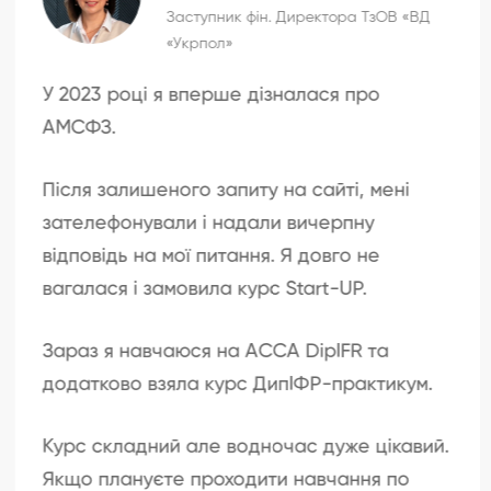
Заступник фін. Директора ТзОВ «ВД
«Укрпол»
У 2023 році я вперше дізналася про
АМСФЗ.
Після залишеного запиту на сайті, мені
зателефонували і надали вичерпну
відповідь на мої питання. Я довго не
вагалася і замовила курс Start-UP.
Зараз я навчаюся на АССА DipIFR та
додатково взяла курс ДипІФР-практикум.
Курс складний але водночас дуже цікавий.
Якщо плануєте проходити навчання по