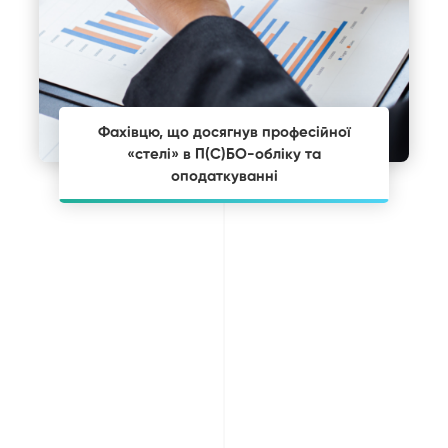
Фахівцю, що досягнув професійної
«стелі» в П(С)БО-обліку та
оподаткуванні
щоб стати високооплачуваним та
затребуваним фахівцем фінансової
сфери